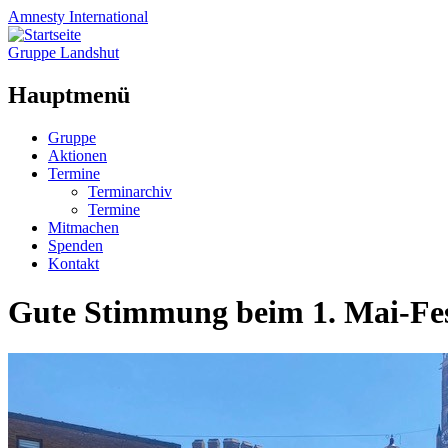
Amnesty
International
Gruppe Landshut
Hauptmenü
Zum
Gruppe
Inhalt
Aktionen
springen
Termine
Terminarchiv
Termine
Mitmachen
Spenden
Kontakt
Gute Stimmung beim 1. Mai-Fe