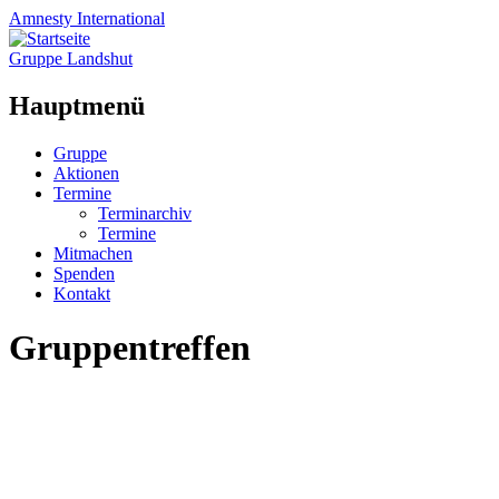
Amnesty
International
Gruppe Landshut
Hauptmenü
Zum
Gruppe
Inhalt
Aktionen
springen
Termine
Terminarchiv
Termine
Mitmachen
Spenden
Kontakt
Gruppentreffen